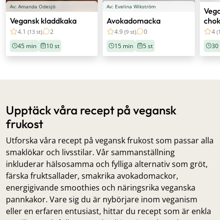
Av: Amanda Odesjö
Av: Evelina Wikström
Veg
Vegansk kladdkaka
Avokadomacka
cho
4.1
2
4.9
0
4
(13 st)
(9 st)
(
45 min
10 st
15 min
5 st
30
Upptäck våra recept på vegansk
frukost
Utforska våra recept på vegansk frukost som passar alla
smaklökar och livsstilar. Vår sammanställning
inkluderar hälsosamma och fylliga alternativ som gröt,
färska fruktsallader, smakrika avokadomackor,
energigivande smoothies och näringsrika veganska
pannkakor. Vare sig du är nybörjare inom veganism
eller en erfaren entusiast, hittar du recept som är enkla