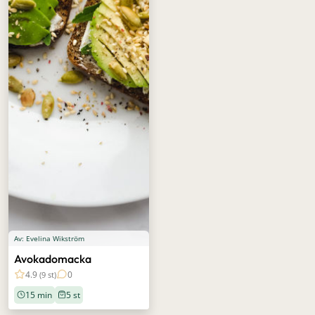
Av: Evelina Wikström
Avokadomacka
4.9
0
(9 st)
15 min
5 st