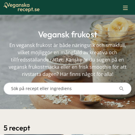
Skip
to
content
Vegansk frukost
En vegansk frukost är både näringsrik och smakfull,
vilket möjliggör en mångfald av kreativa och
tillfredsställande rätter. Kanske är du sugen på en
vegansk frukostmacka eller en frisk smoothie för att
rivstarta dagen? Här finns något för alla!
5 recept