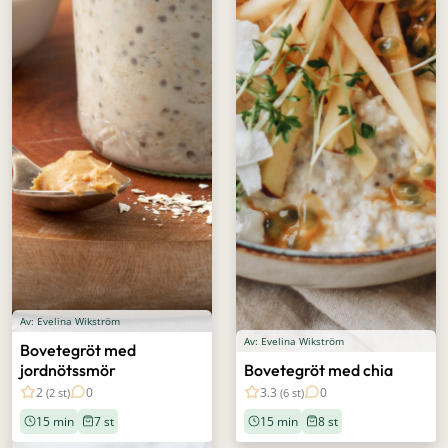
Av: Evelina Wikström
Av: Evelina Wikström
Bovetegröt med
jordnötssmör
Bovetegröt med chia
2
0
3.3
0
(2 st)
(6 st)
15 min
7 st
15 min
8 st