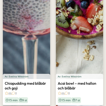
Av: Evelina Wikström
Av: Evelina Wikström
Chiapudding med blåbär
Acai bowl – med hallon
och goji
och blåbär
0
0
(0)
(0)
15 min
9 st
15 min
7 st