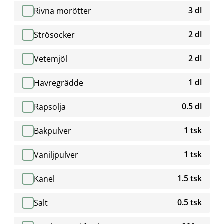
3 dl
Rivna morötter
2 dl
Strösocker
2 dl
Vetemjöl
1 dl
Havregrädde
0.5 dl
Rapsolja
1 tsk
Bakpulver
1 tsk
Vaniljpulver
1.5 tsk
Kanel
0.5 tsk
Salt