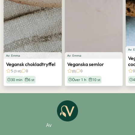
Av:
Av: Emma
Av: Emma
Ve
Vegansk chokladtryffel
Veganska semlor
co
5
0
0
(3 st)
(0)
30 min
6 st
Över 1 h
10 st
4
Av
noordigital.com