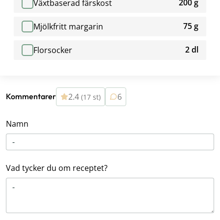
200 g
Växtbaserad färskost
75 g
Mjölkfritt margarin
2 dl
Florsocker
2.4
6
Kommentarer
(17 st)
Namn
Vad tycker du om receptet?