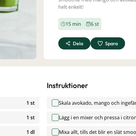
helt enkelt!
15 min
6 st
Dela
Spara
Instruktioner
1 st
Skala avokado, mango och ingefära.
1 st
Lägg i en mixer och pressa i citro
1 dl
Mixa allt, tills det blir en slät smo