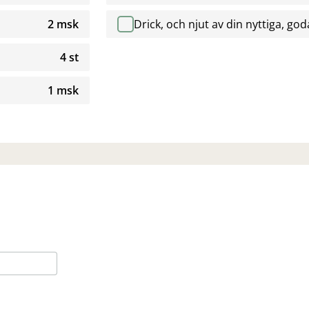
2 msk
Drick, och njut av din nyttiga, g
4 st
1 msk