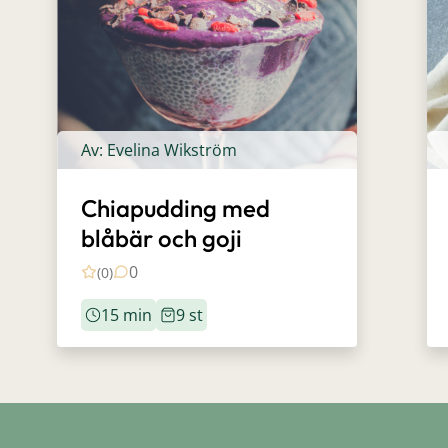
Av: Evelina Wikström
Chiapudding med
blåbär och goji
0
(0)
15 min
9 st