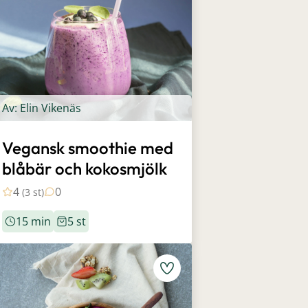
Av: Elin Vikenäs
Vegansk smoothie med
blåbär och kokosmjölk
4
0
(3 st)
15 min
5 st