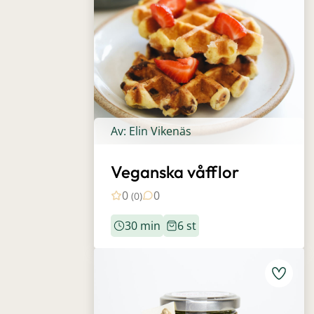
Av: Elin Vikenäs
Veganska våfflor
0
0
(0)
30 min
6 st