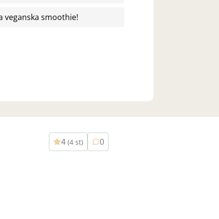
oda veganska smoothie!
4
0
(4 st)