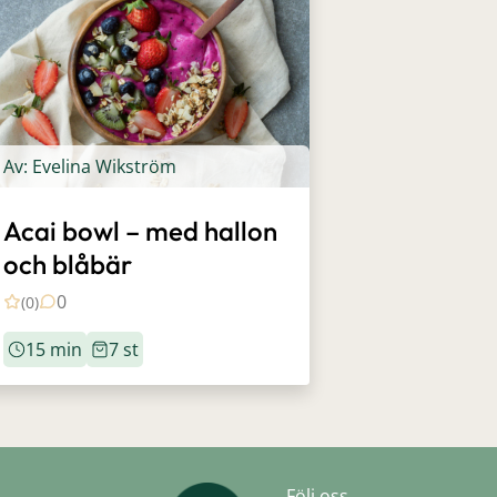
Av: Evelina Wikström
Acai bowl – med hallon
och blåbär
0
(0)
15 min
7 st
Följ oss