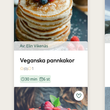
Av: Elin Vikenäs
Veganska pannkakor
1
(0)
30 min
6 st