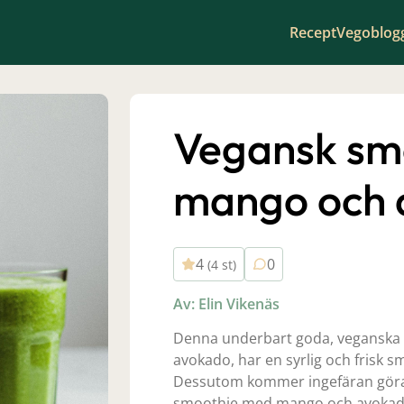
Recept
Vegoblog
Vegansk sm
mango och 
4
0
(4 st)
Av: Elin Vikenäs
Denna underbart goda, vegansk
avokado, har en syrlig och frisk
Dessutom kommer ingefäran göra 
smoothie med mango och avokado 