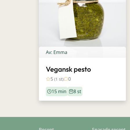
Av: Emma
Vegansk pesto
5
0
(1 st)
15 min
8 st
Recept
Sparade recept