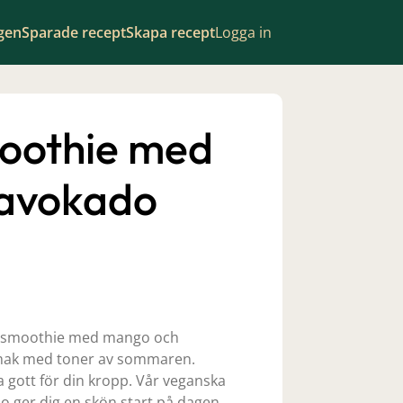
gen
Sparade recept
Skapa recept
Logga in
oothie med
avokado
a smoothie med mango och
 smak med toner av sommaren.
gott för din kropp. Vår veganska
ger dig en skön start på dagen