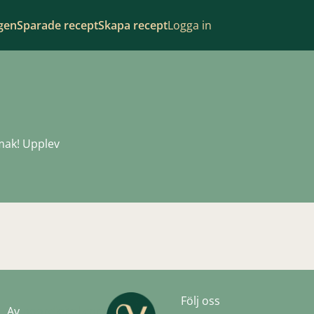
gen
Sparade recept
Skapa recept
Logga in
smak! Upplev
Följ oss
Av
noordigital.com